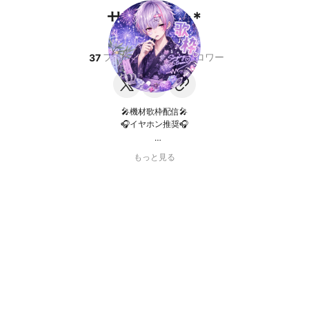
サリー🎧♪･*
男性
♂
フォロー中
フォロワー
37
342
🎤機材歌枠配信🎤
🎧イヤホン推奨🎧
【定時】15時~17時 18時~20時
もっと見る
誕生日03.28🎂
MBTI:指揮官(ENTJ-A)
ラブタイプ診断:キャプテンライオン🦁
⬇️ボカロ歌リスト⬇️
https://note.com/sari_voice0328/n/n41c5d61eedbf?
sub_rt=share_pw